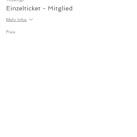
Einzelticket - Mitglied
Mehr Infos
Preis
0,00 €
Anzahl
Gesamt
0,00 €
Zur Kasse