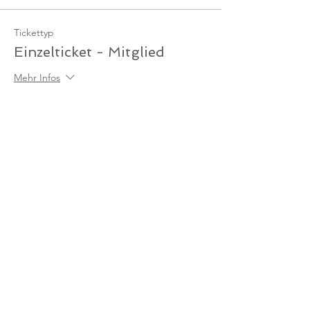
Tickettyp
Einzelticket - Mitglied
Mehr Infos
Preis
0,00 €
Anzahl
Gesamt
0,00 €
Zur Kasse