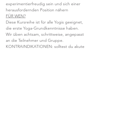
experimentierfreudig sein und sich einer 
herausfordernden Position nähern
FÜR WEN?
Diese Kursreihe ist für alle Yogis geeignet, 
die erste Yoga-Grundkenntnisse haben. 
Wir üben achtsam, schrittweise, angepasst 
an die Teilnehmer und Gruppe.
KONTRAINDIKATIONEN: solltest du akute 
Themen und körperliche Beschwerden 
(HWS, Schulter etc.) haben, schreib uns 
bitte vorher an, um zu klären, ob die Reihe 
für dich geeignet ist.
INFOS IM ÜBERBLICK
Kursreihe über 6 Wochen ab Montag, 8.4. 
bis 13.5.2024
20 – 21 Uhr (erste & letzte Stunde 75 statt 
60 Min)
Lehrerin: Svenja
Ort: YOGAHeimat
Preis (für alle 6 Termine): 79 EUR / Heimat-
Mitglieder: 69 EUR