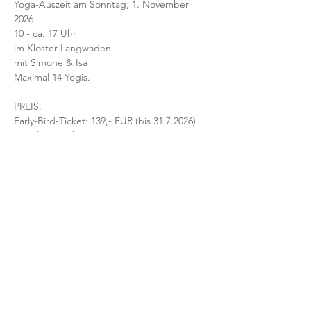
Yoga-Auszeit am Sonntag, 1. November 
2026 
10 - ca. 17 Uhr 
im Kloster Langwaden
mit Simone & Isa
Maximal 14 Yogis.
PREIS:
Early-Bird-Ticket: 139,- EUR (bis 31.7.2026)
Reguläres Ticket: 159,- EUR (bis 31.8.2026)
zzgl. 2-Gang-Mittagessen inkl. 
Mineralwasser 16,50 EUR
Achtung: ANMELDESCHLUSS ist der 31.8.
 - 
danach nur noch auf Anfrage. Aber 
späteres Bezahlen möglich.
Konditionen
Teilnahme nur mit verbindlicher 
Voranmeldung & Vorab-Bezahlung.
Nach deiner Anmeldung erhältst du eine 
Bestätigung per Email.