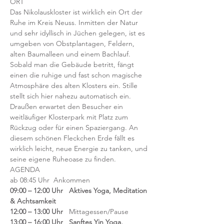
ORT 
Das Nikolauskloster ist wirklich ein Ort der 
Ruhe im Kreis Neuss. Inmitten der Natur 
und sehr idyllisch in Jüchen gelegen, ist es 
umgeben von Obstplantagen, Feldern, 
alten Baumalleen und einem Bachlauf. 
Sobald man die Gebäude betritt, fängt 
einen die ruhige und fast schon magische 
Atmosphäre des alten Klosters ein. Stille 
stellt sich hier nahezu automatisch ein. 
Draußen erwartet den Besucher ein 
weitläufiger Klosterpark mit Platz zum 
Rückzug oder für einen Spaziergang. An 
diesem schönen Fleckchen Erde fällt es 
wirklich leicht, neue Energie zu tanken, und 
seine eigene Ruheoase zu finden.
AGENDA 
ab 08:45 Uhr  Ankommen 
09:00 – 12:00 Uhr   Aktives Yoga, Meditation 
& Achtsamkeit 
12:00 – 13:00 Uhr   
Mittagessen/Pause 
13:00 – 16:00 Uhr   Sanftes Yin Yoga, 