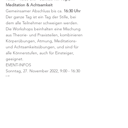
Meditation & Achtsamkeit 
Gemeinsamer Abschluss bis ca.
 16:30 Uhr
Der ganze Tag ist ein Tag der Stille, bei 
dem alle Teilnehmer schweigen werden. 
Die Workshops beinhalten eine Mischung 
aus Theorie- und Praxisteilen, kombinieren 
Körperübungen, Atmung, Meditations- 
und Achtsamkeitsübungen, und sind für 
alle Könnerstufen, auch für Einsteiger, 
geeignet.
EVENT-INFOS
Sonntag, 27. November 2022, 9:00 - 16:30 
Uhr
Ort: Nikolauskloster Jüchen
Lehrer: Sabine & Isabell
Preis: 135 EUR zzgl. einfaches Mittagessen 
im Kloster (11 EUR)
KONDITIONEN
Teilnahme nur mit verbindlicher 
Voranmeldung & Vorab-Bezahlung.
Nach deiner Anmeldung erhältst du eine 