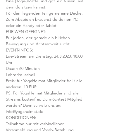
Eine (Yoga-)Matte und ggf. ein Kissen, auf 
dem du sitzen kannst. 
Für den liegenden Teil gerne eine Decke.
Zum Abspielen brauchst du deinen PC 
oder ein Handy oder Tablet.
FÜR WEN GEEIGNET
:
Für jeden, der gerade ein bißchen 
Bewegung und Achtsamkeit sucht. 
EVENT-INFOS
:
Live-Stream am Dienstag, 24.3.2020, 18:00 
Uhr
Dauer: 60 Minuten 
Lehrerin: Isabell
Preis: für YogaHeimat Mitglieder frei / alle 
anderen: 10 EUR
PS. Für YogaHeimat Mitglieder sind alle 
Streams kostenfrei. Du möchtest Mitglied 
werden? Dann schreib uns an: 
info@yogaheimat.de
KONDITIONEN:
Teilnahme nur mit verbindlicher 
Voranmeldung und Vorab-Bezahlung. 