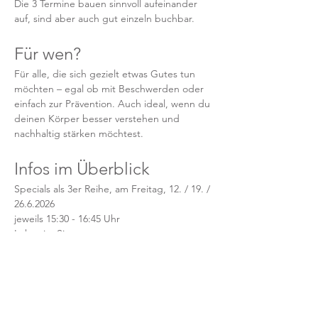
Die 3 Termine bauen sinnvoll aufeinander 
auf, sind aber auch gut einzeln buchbar.
Für wen?
Für alle, die sich gezielt etwas Gutes tun 
möchten – egal ob mit Beschwerden oder 
einfach zur Prävention. Auch ideal, wenn du 
deinen Körper besser verstehen und 
nachhaltig stärken möchtest.
Infos im Überblick
Specials als 3er Reihe, am Freitag, 12. / 19. / 
26.6.2026 
jeweils 15:30 - 16:45 Uhr
Lehrerin: Simone
Ort: YOGAHeimat
Preis: 49 EUR (alle 3 Termine) / 20 EUR pro 
Termin bei Einzelbuchung
Preis für Heimat-Mitglieder: 44 EUR (alle 3 
Termine) / 18 EUR pro Termin bei 