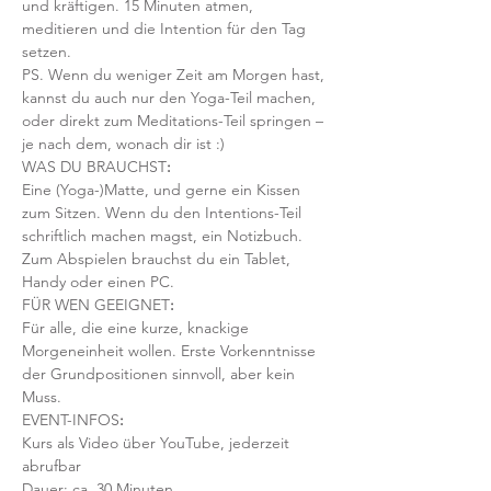
und kräftigen. 15 Minuten atmen, 
meditieren und die Intention für den Tag 
setzen.
PS. Wenn du weniger Zeit am Morgen hast, 
kannst du auch nur den Yoga-Teil machen, 
oder direkt zum Meditations-Teil springen – 
je nach dem, wonach dir ist :)
WAS DU BRAUCHST
:
Eine (Yoga-)Matte, und gerne ein Kissen 
zum Sitzen. Wenn du den Intentions-Teil 
schriftlich machen magst, ein Notizbuch. 
Zum Abspielen brauchst du ein Tablet, 
Handy oder einen PC.
FÜR WEN GEEIGNET
:
Für alle, die eine kurze, knackige 
Morgeneinheit wollen. Erste Vorkenntnisse 
der Grundpositionen sinnvoll, aber kein 
Muss. 
EVENT-INFOS
:
Kurs als Video über YouTube, jederzeit 
abrufbar
Dauer: ca. 30 Minuten 