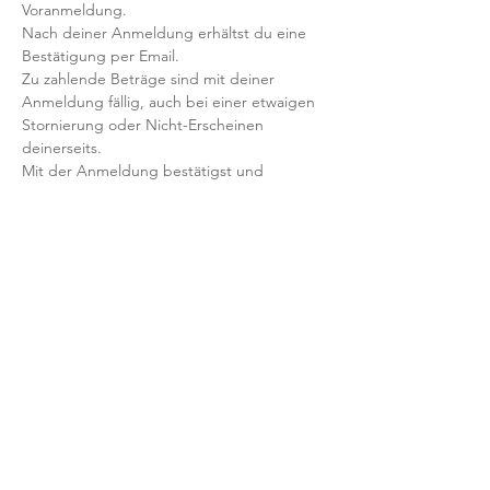
Voranmeldung. 
Nach deiner Anmeldung erhältst du eine 
Bestätigung per Email. 
Zu zahlende Beträge sind mit deiner 
Anmeldung fällig, auch bei einer etwaigen 
Stornierung oder Nicht-Erscheinen 
deinerseits.
Mit der Anmeldung bestätigst und 
akzeptierst du unsere 
Teilnahmebedingungen und AGB.
FRAGEN?
Dann schreib uns an: info@yogaheimat.de