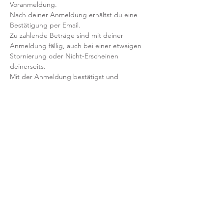
Voranmeldung. 
Nach deiner Anmeldung erhältst du eine 
Bestätigung per Email. 
Zu zahlende Beträge sind mit deiner 
Anmeldung fällig, auch bei einer etwaigen 
Stornierung oder Nicht-Erscheinen 
deinerseits.
Mit der Anmeldung bestätigst und 
akzeptierst du unsere 
Teilnahmebedingungen und AGB.
FRAGEN?
Dann schreib uns an: info@yogaheimat.de