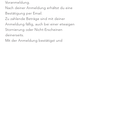
Voranmeldung. 
Nach deiner Anmeldung erhältst du eine 
Bestätigung per Email. 
Zu zahlende Beträge sind mit deiner 
Anmeldung fällig, auch bei einer etwaigen 
Stornierung oder Nicht-Erscheinen 
deinerseits.
Mit der Anmeldung bestätigst und 
akzeptierst du unsere 
Teilnahmebedingungen und AGB.
FRAGEN?
Dann schreib uns an: info@yogaheimat.de