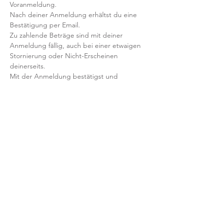
Voranmeldung. 
Nach deiner Anmeldung erhältst du eine 
Bestätigung per Email. 
Zu zahlende Beträge sind mit deiner 
Anmeldung fällig, auch bei einer etwaigen 
Stornierung oder Nicht-Erscheinen 
deinerseits.
Mit der Anmeldung bestätigst und 
akzeptierst du unsere 
Teilnahmebedingungen und AGB.
FRAGEN?
Dann schreib uns an: info@yogaheimat.de