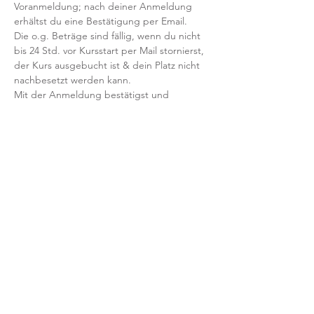
Voranmeldung; nach deiner Anmeldung 
erhältst du eine Bestätigung per Email. 
Die o.g. Beträge sind fällig, wenn du nicht 
bis 24 Std. vor Kursstart per Mail stornierst, 
der Kurs ausgebucht ist & dein Platz nicht 
nachbesetzt werden kann.
Mit der Anmeldung bestätigst und 
akzeptierst du unsere 
Teilnahmebedingungen und AGB.
FRAGEN?
Dann schreib uns an: info@yogaheimat.de