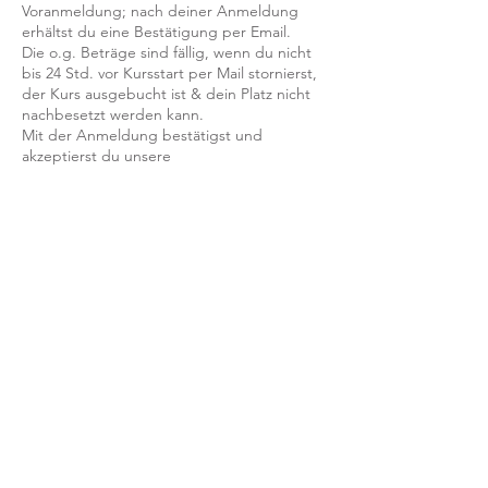
Voranmeldung; nach deiner Anmeldung
erhältst du eine Bestätigung per Email.
Die o.g. Beträge sind fällig, wenn du nicht
bis 24 Std. vor Kursstart per Mail stornierst,
der Kurs ausgebucht ist & dein Platz nicht
nachbesetzt werden kann.
Mit der Anmeldung bestätigst und
akzeptierst du unsere
Teilnahmebedingungen und AGB.
FRAGEN?
Dann schreib uns an: info@yogaheimat.de