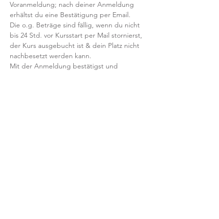
Voranmeldung; nach deiner Anmeldung 
erhältst du eine Bestätigung per Email. 
Die o.g. Beträge sind fällig, wenn du nicht 
bis 24 Std. vor Kursstart per Mail stornierst, 
der Kurs ausgebucht ist & dein Platz nicht 
nachbesetzt werden kann.
Mit der Anmeldung bestätigst und 
akzeptierst du unsere 
Teilnahmebedingungen und AGB.
FRAGEN?
Dann schreib uns an: info@yogaheimat.de