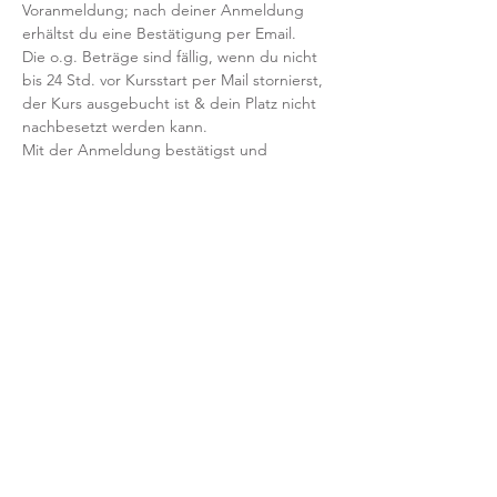
Voranmeldung; nach deiner Anmeldung 
erhältst du eine Bestätigung per Email. 
Die o.g. Beträge sind fällig, wenn du nicht 
bis 24 Std. vor Kursstart per Mail stornierst, 
der Kurs ausgebucht ist & dein Platz nicht 
nachbesetzt werden kann.
Mit der Anmeldung bestätigst und 
akzeptierst du unsere 
Teilnahmebedingungen und AGB.
FRAGEN?
Dann schreib uns an: info@yogaheimat.de