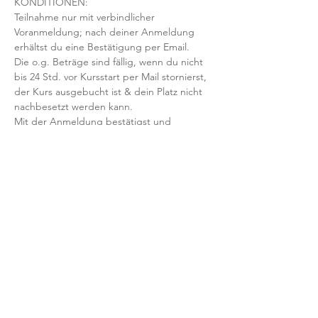
KONDITIONEN:
Teilnahme nur mit verbindlicher 
Voranmeldung; nach deiner Anmeldung 
erhältst du eine Bestätigung per Email. 
Die o.g. Beträge sind fällig, wenn du nicht 
bis 24 Std. vor Kursstart per Mail stornierst, 
der Kurs ausgebucht ist & dein Platz nicht 
nachbesetzt werden kann.
Mit der Anmeldung bestätigst und 
akzeptierst du unsere 
Teilnahmebedingungen und AGB.
FRAGEN?
Dann schreib uns an: info@yogaheimat.de