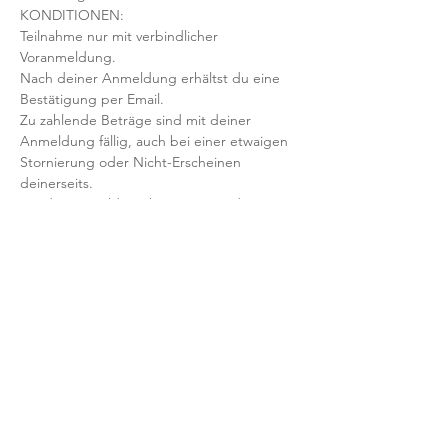
KONDITIONEN:
Teilnahme nur mit verbindlicher 
Voranmeldung. 
Nach deiner Anmeldung erhältst du eine 
Bestätigung per Email. 
Zu zahlende Beträge sind mit deiner 
Anmeldung fällig, auch bei einer etwaigen 
Stornierung oder Nicht-Erscheinen 
deinerseits.
Mit der Anmeldung bestätigst und 
akzeptierst du unsere 
Teilnahmebedingungen und AGB.
FRAGEN?
Dann schreib uns an: info@yogaheimat.de