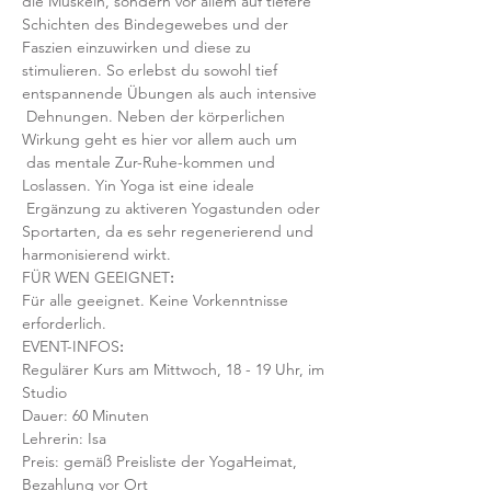
die Muskeln, sondern vor allem auf tiefere 
Schichten des Bindegewebes und der 
Faszien einzuwirken und diese zu 
stimulieren. So erlebst du sowohl tief 
entspannende Übungen als auch intensive 
 Dehnungen. Neben der körperlichen 
Wirkung geht es hier vor allem auch um 
 das mentale Zur-Ruhe-kommen und 
Loslassen. Yin Yoga ist eine ideale 
 Ergänzung zu aktiveren Yogastunden oder 
Sportarten, da es sehr regenerierend und 
harmonisierend wirkt.
FÜR WEN GEEIGNET
:
Für alle geeignet. Keine Vorkenntnisse 
erforderlich.  
EVENT-INFOS
:
Regulärer Kurs am Mittwoch, 18 - 19 Uhr, im 
Studio 
Dauer: 60 Minuten 
Lehrerin: Isa
Preis: gemäß Preisliste der YogaHeimat, 
Bezahlung vor Ort