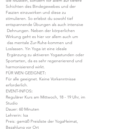
die Muskeln, sondern vor allem auf tiefere 
Schichten des Bindegewebes und der 
Faszien einzuwirken und diese zu 
stimulieren. So erlebst du sowohl tief 
entspannende Übungen als auch intensive 
 Dehnungen. Neben der körperlichen 
Wirkung geht es hier vor allem auch um 
 das mentale Zur-Ruhe-kommen und 
Loslassen. Yin Yoga ist eine ideale 
 Ergänzung zu aktiveren Yogastunden oder 
Sportarten, da es sehr regenerierend und 
harmonisierend wirkt.
FÜR WEN GEEIGNET
:
Für alle geeignet. Keine Vorkenntnisse 
erforderlich.  
EVENT-INFOS
:
Regulärer Kurs am Mittwoch, 18 - 19 Uhr, im 
Studio 
Dauer: 60 Minuten 
Lehrerin: Isa
Preis: gemäß Preisliste der YogaHeimat, 
Bezahlung vor Ort