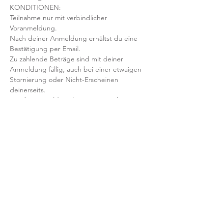
KONDITIONEN:
Teilnahme nur mit verbindlicher 
Voranmeldung. 
Nach deiner Anmeldung erhältst du eine 
Bestätigung per Email. 
Zu zahlende Beträge sind mit deiner 
Anmeldung fällig, auch bei einer etwaigen 
Stornierung oder Nicht-Erscheinen 
deinerseits.
Mit der Anmeldung bestätigst und 
akzeptierst du unsere 
Teilnahmebedingungen und AGB.
FRAGEN?
Dann schreib uns an: info@yogaheimat.de