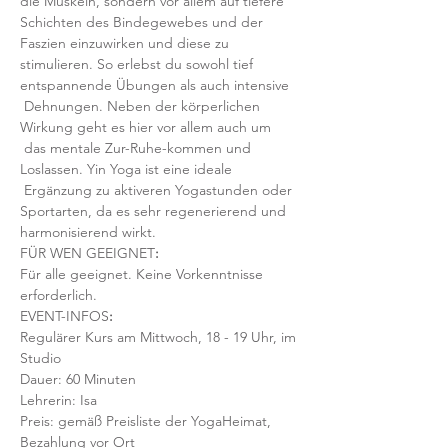
die Muskeln, sondern vor allem auf tiefere 
Schichten des Bindegewebes und der 
Faszien einzuwirken und diese zu 
stimulieren. So erlebst du sowohl tief 
entspannende Übungen als auch intensive 
 Dehnungen. Neben der körperlichen 
Wirkung geht es hier vor allem auch um 
 das mentale Zur-Ruhe-kommen und 
Loslassen. Yin Yoga ist eine ideale 
 Ergänzung zu aktiveren Yogastunden oder 
Sportarten, da es sehr regenerierend und 
harmonisierend wirkt.
FÜR WEN GEEIGNET
:
Für alle geeignet. Keine Vorkenntnisse 
erforderlich.  
EVENT-INFOS
:
Regulärer Kurs am Mittwoch, 18 - 19 Uhr, im 
Studio 
Dauer: 60 Minuten 
Lehrerin: Isa
Preis: gemäß Preisliste der YogaHeimat, 
Bezahlung vor Ort