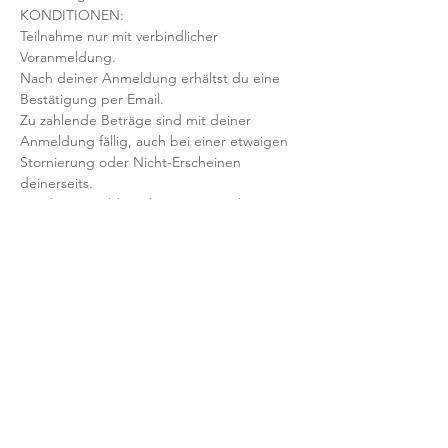
KONDITIONEN:
Teilnahme nur mit verbindlicher 
Voranmeldung. 
Nach deiner Anmeldung erhältst du eine 
Bestätigung per Email. 
Zu zahlende Beträge sind mit deiner 
Anmeldung fällig, auch bei einer etwaigen 
Stornierung oder Nicht-Erscheinen 
deinerseits.
Mit der Anmeldung bestätigst und 
akzeptierst du unsere 
Teilnahmebedingungen und AGB.
FRAGEN?
Dann schreib uns an: info@yogaheimat.de