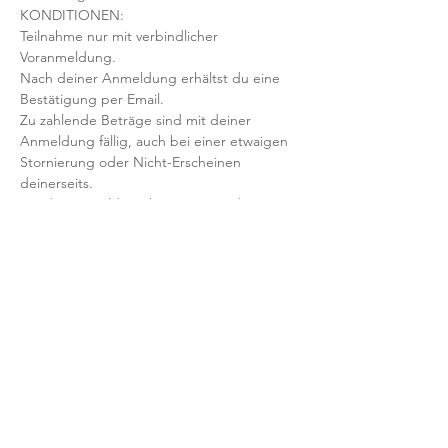
KONDITIONEN:
Teilnahme nur mit verbindlicher 
Voranmeldung. 
Nach deiner Anmeldung erhältst du eine 
Bestätigung per Email. 
Zu zahlende Beträge sind mit deiner 
Anmeldung fällig, auch bei einer etwaigen 
Stornierung oder Nicht-Erscheinen 
deinerseits.
Mit der Anmeldung bestätigst und 
akzeptierst du unsere 
Teilnahmebedingungen und AGB.
FRAGEN?
Dann schreib uns an: info@yogaheimat.de