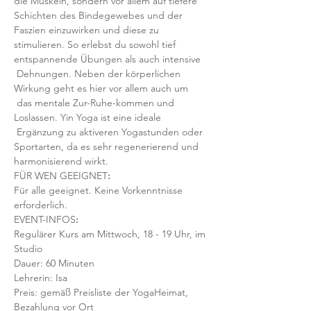
die Muskeln, sondern vor allem auf tiefere 
Schichten des Bindegewebes und der 
Faszien einzuwirken und diese zu 
stimulieren. So erlebst du sowohl tief 
entspannende Übungen als auch intensive 
 Dehnungen. Neben der körperlichen 
Wirkung geht es hier vor allem auch um 
 das mentale Zur-Ruhe-kommen und 
Loslassen. Yin Yoga ist eine ideale 
 Ergänzung zu aktiveren Yogastunden oder 
Sportarten, da es sehr regenerierend und 
harmonisierend wirkt.
FÜR WEN GEEIGNET
:
Für alle geeignet. Keine Vorkenntnisse 
erforderlich.  
EVENT-INFOS
:
Regulärer Kurs am Mittwoch, 18 - 19 Uhr, im 
Studio 
Dauer: 60 Minuten 
Lehrerin: Isa
Preis: gemäß Preisliste der YogaHeimat, 
Bezahlung vor Ort