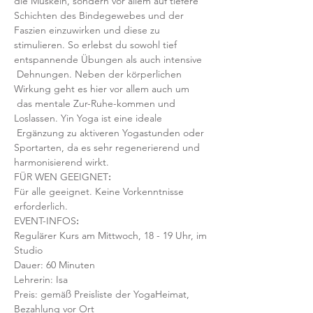
die Muskeln, sondern vor allem auf tiefere 
Schichten des Bindegewebes und der 
Faszien einzuwirken und diese zu 
stimulieren. So erlebst du sowohl tief 
entspannende Übungen als auch intensive 
 Dehnungen. Neben der körperlichen 
Wirkung geht es hier vor allem auch um 
 das mentale Zur-Ruhe-kommen und 
Loslassen. Yin Yoga ist eine ideale 
 Ergänzung zu aktiveren Yogastunden oder 
Sportarten, da es sehr regenerierend und 
harmonisierend wirkt.
FÜR WEN GEEIGNET
:
Für alle geeignet. Keine Vorkenntnisse 
erforderlich.  
EVENT-INFOS
:
Regulärer Kurs am Mittwoch, 18 - 19 Uhr, im 
Studio 
Dauer: 60 Minuten 
Lehrerin: Isa
Preis: gemäß Preisliste der YogaHeimat, 
Bezahlung vor Ort