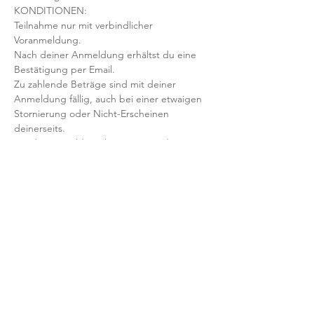
KONDITIONEN:
Teilnahme nur mit verbindlicher 
Voranmeldung. 
Nach deiner Anmeldung erhältst du eine 
Bestätigung per Email. 
Zu zahlende Beträge sind mit deiner 
Anmeldung fällig, auch bei einer etwaigen 
Stornierung oder Nicht-Erscheinen 
deinerseits.
Mit der Anmeldung bestätigst und 
akzeptierst du unsere 
Teilnahmebedingungen und AGB.
FRAGEN?
Dann schreib uns an: info@yogaheimat.de