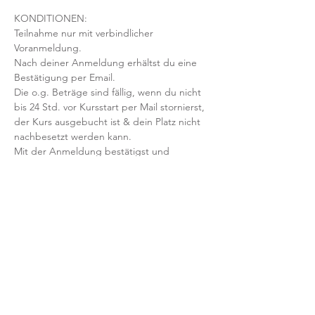
KONDITIONEN:
Teilnahme nur mit verbindlicher 
Voranmeldung. 
Nach deiner Anmeldung erhältst du eine 
Bestätigung per Email. 
Die o.g. Beträge sind fällig, wenn du nicht 
bis 24 Std. vor Kursstart per Mail stornierst, 
der Kurs ausgebucht ist & dein Platz nicht 
nachbesetzt werden kann.
Mit der Anmeldung bestätigst und 
akzeptierst du unsere 
Teilnahmebedingungen und AGB.
FRAGEN?
Dann schreib uns an: info@yogaheimat.de