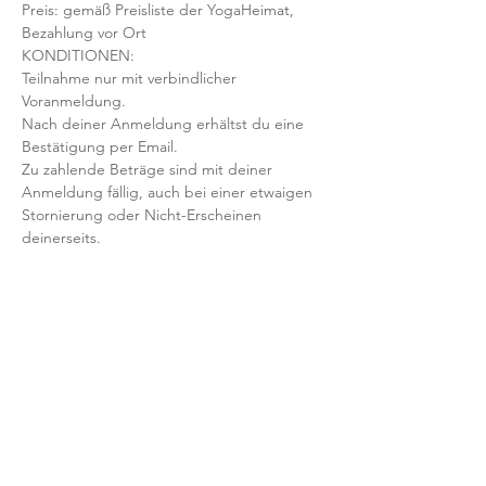
Preis: gemäß Preisliste der YogaHeimat, 
Bezahlung vor Ort
KONDITIONEN:
Teilnahme nur mit verbindlicher 
Voranmeldung. 
Nach deiner Anmeldung erhältst du eine 
Bestätigung per Email. 
Zu zahlende Beträge sind mit deiner 
Anmeldung fällig, auch bei einer etwaigen 
Stornierung oder Nicht-Erscheinen 
deinerseits.
Mit der Anmeldung bestätigst und 
akzeptierst du unsere 
Teilnahmebedingungen und AGB.
FRAGEN?
Dann schreib uns an: info@yogaheimat.de