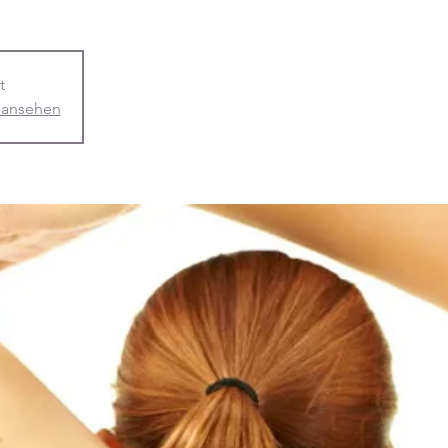
t
 ansehen