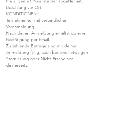
Preis: gemäß Preisliste der YogaHeimat, 
Bezahlung vor Ort
KONDITIONEN:
Teilnahme nur mit verbindlicher 
Voranmeldung. 
Nach deiner Anmeldung erhältst du eine 
Bestätigung per Email. 
Zu zahlende Beträge sind mit deiner 
Anmeldung fällig, auch bei einer etwaigen 
Stornierung oder Nicht-Erscheinen 
deinerseits.
Mit der Anmeldung bestätigst und 
akzeptierst du unsere 
Teilnahmebedingungen und AGB.
FRAGEN?
Dann schreib uns an: info@yogaheimat.de