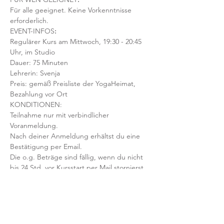
Für alle geeignet. Keine Vorkenntnisse 
erforderlich.  
EVENT-INFOS
:
Regulärer Kurs am Mittwoch, 19:30 - 20:45 
Uhr, im Studio 
Dauer: 75 Minuten 
Lehrerin: Svenja
Preis: gemäß Preisliste der YogaHeimat, 
Bezahlung vor Ort
KONDITIONEN:
Teilnahme nur mit verbindlicher 
Voranmeldung. 
Nach deiner Anmeldung erhältst du eine 
Bestätigung per Email. 
Die o.g. Beträge sind fällig, wenn du nicht 
bis 24 Std. vor Kursstart per Mail stornierst, 
der Kurs ausgebucht ist & dein Platz nicht 
nachbesetzt werden kann.
Mit der Anmeldung bestätigst und 
akzeptierst du unsere 
Teilnahmebedingungen und AGB.