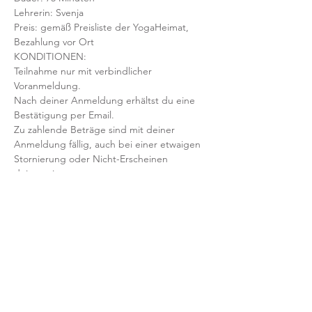
Lehrerin: Svenja
Preis: gemäß Preisliste der YogaHeimat, 
Bezahlung vor Ort
KONDITIONEN:
Teilnahme nur mit verbindlicher 
Voranmeldung. 
Nach deiner Anmeldung erhältst du eine 
Bestätigung per Email. 
Zu zahlende Beträge sind mit deiner 
Anmeldung fällig, auch bei einer etwaigen 
Stornierung oder Nicht-Erscheinen 
deinerseits.
Mit der Anmeldung bestätigst und 
akzeptierst du unsere 
Teilnahmebedingungen und AGB.
FRAGEN?
Dann schreib uns an: info@yogaheimat.de