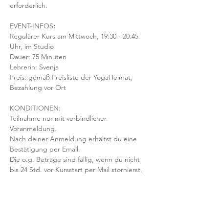
erforderlich.  
EVENT-INFOS
:
Regulärer Kurs am Mittwoch, 19:30 - 20:45 
Uhr, im Studio 
Dauer: 75 Minuten 
Lehrerin: Svenja
Preis: gemäß Preisliste der YogaHeimat, 
Bezahlung vor Ort
KONDITIONEN:
Teilnahme nur mit verbindlicher 
Voranmeldung. 
Nach deiner Anmeldung erhältst du eine 
Bestätigung per Email. 
Die o.g. Beträge sind fällig, wenn du nicht 
bis 24 Std. vor Kursstart per Mail stornierst, 
der Kurs ausgebucht ist & dein Platz nicht 
nachbesetzt werden kann.
Mit der Anmeldung bestätigst und 
akzeptierst du unsere 