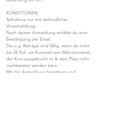
KONDITIONEN:
Teilnahme nur mit verbindlicher 
Voranmeldung. 
Nach deiner Anmeldung erhältst du eine 
Bestätigung per Email. 
Die o.g. Beträge sind fällig, wenn du nicht 
bis 24 Std. vor Kursstart per Mail stornierst, 
der Kurs ausgebucht ist & dein Platz nicht 
nachbesetzt werden kann.
Mit der Anmeldung bestätigst und 
akzeptierst du unsere 
Teilnahmebedingungen und AGB.
FRAGEN?
Dann schreib uns an: info@yogaheimat.de