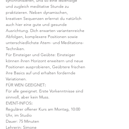
synchronisieren, und so eine lebendige 
und zugleich meditative Stunde zu 
praktizieren. Neben dynamischen, 
kreativen Sequenzen erlernst du natürlich 
auch hier eine gute und gesunde 
Ausrichtung. Dich erwarten variantenreiche 
Abfolgen, komplexere Positionen sowie 
unterschiedlichste Atem- und Meditations-
Techniken. 
Für Einsteiger und Geübte: Einsteiger 
können ihren Horizont erweitern und neue 
Positionen ausprobieren, Geübtere frischen 
ihre Basics auf und erhalten fordernde 
Variationen.  
FÜR WEN GEEIGNET
:
Für alle geeignet. Erste Vorkenntnisse sind 
sinnvoll, aber kein Muss.  
EVENT-INFOS
:
Regulärer offener Kurs am Montag, 10:00 
Uhr, im Studio 
Dauer: 75 Minuten 
Lehrerin: Simone