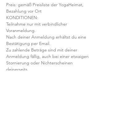
Preis: gemäß Preisliste der YogaHeimat, 
Bezahlung vor Ort
KONDITIONEN:
Teilnahme nur mit verbindlicher 
Voranmeldung. 
Nach deiner Anmeldung erhältst du eine 
Bestätigung per Email. 
Zu zahlende Beträge sind mit deiner 
Anmeldung fällig, auch bei einer etwaigen 
Stornierung oder Nichterscheinen 
deinerseits.
Mit der Anmeldung bestätigst und 
akzeptierst du unsere 
Teilnahmebedingungen und AGB.
FRAGEN?
Dann schreib uns an: info@yogaheimat.de