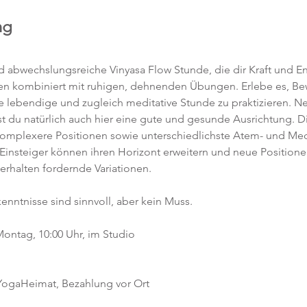
ng
abwechslungsreiche Vinyasa Flow Stunde, die dir Kraft und Ene
en kombiniert mit ruhigen, dehnenden Übungen. Erlebe es, 
ne lebendige und zugleich meditative Stunde zu praktizieren. 
t du natürlich auch hier eine gute und gesunde Ausrichtung. D
komplexere Positionen sowie unterschiedlichste Atem- und Med
 Einsteiger können ihren Horizont erweitern und neue Position
 erhalten fordernde Variationen.  
kenntnisse sind sinnvoll, aber kein Muss.  
ontag, 10:00 Uhr, im Studio 
 YogaHeimat, Bezahlung vor Ort