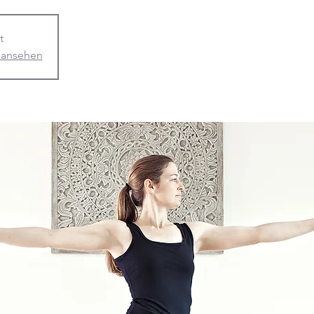
t
 ansehen