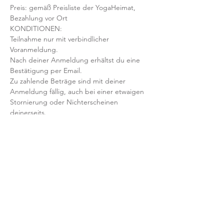
Preis: gemäß Preisliste der YogaHeimat, 
Bezahlung vor Ort
KONDITIONEN:
Teilnahme nur mit verbindlicher 
Voranmeldung. 
Nach deiner Anmeldung erhältst du eine 
Bestätigung per Email. 
Zu zahlende Beträge sind mit deiner 
Anmeldung fällig, auch bei einer etwaigen 
Stornierung oder Nichterscheinen 
deinerseits.
Mit der Anmeldung bestätigst und 
akzeptierst du unsere 
Teilnahmebedingungen und AGB.
FRAGEN?
Dann schreib uns an: info@yogaheimat.de