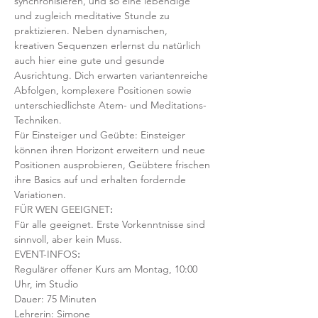
synchronisieren, und so eine lebendige 
und zugleich meditative Stunde zu 
praktizieren. Neben dynamischen, 
kreativen Sequenzen erlernst du natürlich 
auch hier eine gute und gesunde 
Ausrichtung. Dich erwarten variantenreiche 
Abfolgen, komplexere Positionen sowie 
unterschiedlichste Atem- und Meditations-
Techniken. 
Für Einsteiger und Geübte: Einsteiger 
können ihren Horizont erweitern und neue 
Positionen ausprobieren, Geübtere frischen 
ihre Basics auf und erhalten fordernde 
Variationen.  
FÜR WEN GEEIGNET
:
Für alle geeignet. Erste Vorkenntnisse sind 
sinnvoll, aber kein Muss.  
EVENT-INFOS
:
Regulärer offener Kurs am Montag, 10:00 
Uhr, im Studio 
Dauer: 75 Minuten 
Lehrerin: Simone