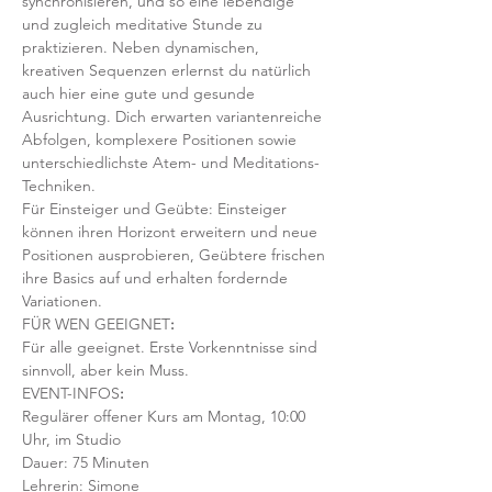
synchronisieren, und so eine lebendige 
und zugleich meditative Stunde zu 
praktizieren. Neben dynamischen, 
kreativen Sequenzen erlernst du natürlich 
auch hier eine gute und gesunde 
Ausrichtung. Dich erwarten variantenreiche 
Abfolgen, komplexere Positionen sowie 
unterschiedlichste Atem- und Meditations-
Techniken. 
Für Einsteiger und Geübte: Einsteiger 
können ihren Horizont erweitern und neue 
Positionen ausprobieren, Geübtere frischen 
ihre Basics auf und erhalten fordernde 
Variationen.  
FÜR WEN GEEIGNET
:
Für alle geeignet. Erste Vorkenntnisse sind 
sinnvoll, aber kein Muss.  
EVENT-INFOS
:
Regulärer offener Kurs am Montag, 10:00 
Uhr, im Studio 
Dauer: 75 Minuten 
Lehrerin: Simone