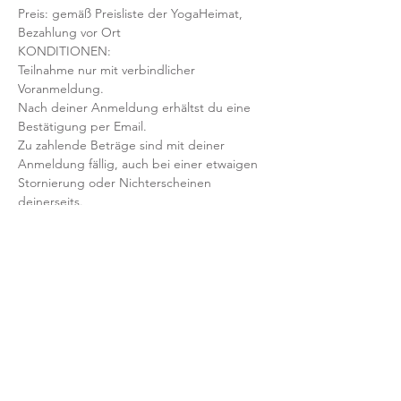
Preis: gemäß Preisliste der YogaHeimat, 
Bezahlung vor Ort
KONDITIONEN:
Teilnahme nur mit verbindlicher 
Voranmeldung. 
Nach deiner Anmeldung erhältst du eine 
Bestätigung per Email. 
Zu zahlende Beträge sind mit deiner 
Anmeldung fällig, auch bei einer etwaigen 
Stornierung oder Nichterscheinen 
deinerseits.
Mit der Anmeldung bestätigst und 
akzeptierst du unsere 
Teilnahmebedingungen und AGB.
FRAGEN?
Dann schreib uns an: info@yogaheimat.de