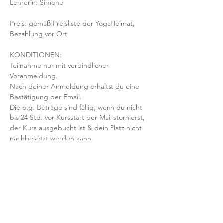
Lehrerin: Simone
Preis: gemäß Preisliste der YogaHeimat, 
Bezahlung vor Ort
KONDITIONEN:
Teilnahme nur mit verbindlicher 
Voranmeldung. 
Nach deiner Anmeldung erhältst du eine 
Bestätigung per Email. 
Die o.g. Beträge sind fällig, wenn du nicht 
bis 24 Std. vor Kursstart per Mail stornierst, 
der Kurs ausgebucht ist & dein Platz nicht 
nachbesetzt werden kann.
Mit der Anmeldung bestätigst und 
akzeptierst du unsere 
Teilnahmebedingungen und AGB.
FRAGEN?
Dann schreib uns an: info@yogaheimat.de