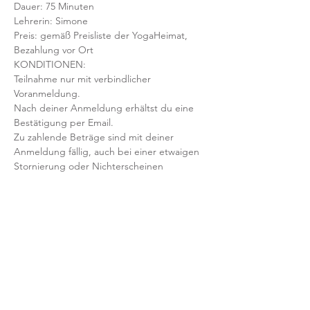
Dauer: 75 Minuten 
Lehrerin: Simone
Preis: gemäß Preisliste der YogaHeimat, 
Bezahlung vor Ort
KONDITIONEN:
Teilnahme nur mit verbindlicher 
Voranmeldung. 
Nach deiner Anmeldung erhältst du eine 
Bestätigung per Email. 
Zu zahlende Beträge sind mit deiner 
Anmeldung fällig, auch bei einer etwaigen 
Stornierung oder Nichterscheinen 
deinerseits.
Mit der Anmeldung bestätigst und 
akzeptierst du unsere 
Teilnahmebedingungen und AGB.
FRAGEN?
Dann schreib uns an: info@yogaheimat.de