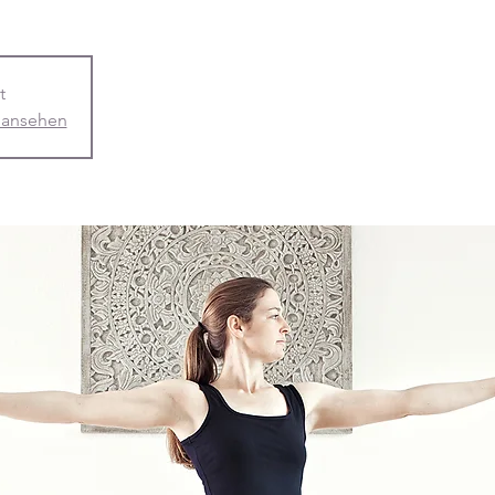
t
 ansehen