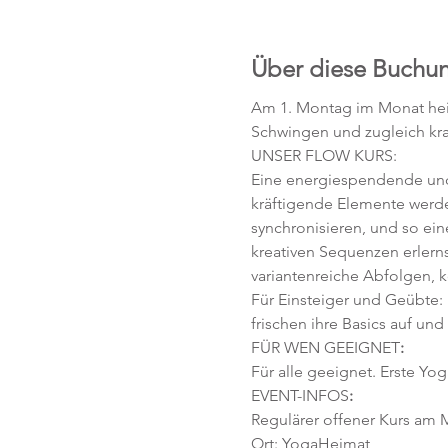
Über diese Buchu
Am 1. Montag im Monat hei
Schwingen und zugleich kra
UNSER FLOW KURS:
Eine energiespendende und 
kräftigende Elemente werd
synchronisieren, und so ei
kreativen Sequenzen erlerns
variantenreiche Abfolgen, 
Für Einsteiger und Geübte:
frischen ihre Basics auf und
FÜR WEN GEEIGNET
:
Für alle geeignet. Erste Yog
EVENT-INFOS
:
Regulärer offener Kurs am M
Ort: YogaHeimat 