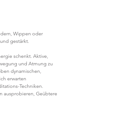
edern, Wippen oder 
und gestärkt.
rgie schenkt. Aktive, 
Bewegung und Atmung zu 
Neben dynamischen, 
ich erwarten 
itations-Techniken. 
en ausprobieren, Geübtere 