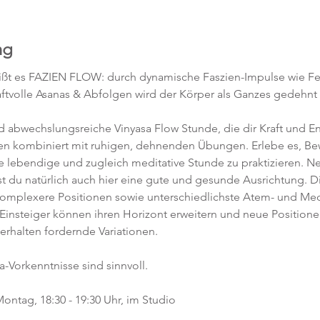
ng
ßt es FAZIEN FLOW: durch dynamische Faszien-Impulse wie F
ftvolle Asanas & Abfolgen wird der Körper als Ganzes gedehnt 
abwechslungsreiche Vinyasa Flow Stunde, die dir Kraft und Ene
en kombiniert mit ruhigen, dehnenden Übungen. Erlebe es, 
ne lebendige und zugleich meditative Stunde zu praktizieren. 
t du natürlich auch hier eine gute und gesunde Ausrichtung. D
komplexere Positionen sowie unterschiedlichste Atem- und Med
 Einsteiger können ihren Horizont erweitern und neue Position
 erhalten fordernde Variationen.  
a-Vorkenntnisse sind sinnvoll.  
ontag, 18:30 - 19:30 Uhr, im Studio