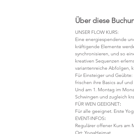
Über diese Buchu
UNSER FLOW KURS:
Eine energiespendende und 
kräftigende Elemente werd
synchronisieren, und so ei
kreativen Sequenzen erlerns
variantenreiche Abfolgen, 
Für Einsteiger und Geübte:
frischen ihre Basics auf und
Und am 1. Montag im Monat
Schwingen und zugleich kra
FÜR WEN GEEIGNET
:
Für alle geeignet. Erste Yog
EVENT-INFOS
:
Regulärer offener Kurs am M
Ort: YogaHeimat 