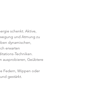
rgie schenkt. Aktive, 
Bewegung und Atmung zu 
Neben dynamischen, 
ich erwarten 
itations-Techniken. 
en ausprobieren, Geübtere 
ie Federn, Wippen oder 
und gestärkt.