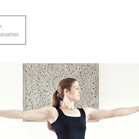
t
 ansehen