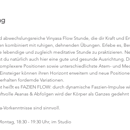
ng
abwechslungsreiche Vinyasa Flow Stunde, die dir Kraft und Ene
en kombiniert mit ruhigen, dehnenden Übungen. Erlebe es, 
ne lebendige und zugleich meditative Stunde zu praktizieren. 
t du natürlich auch hier eine gute und gesunde Ausrichtung. D
komplexere Positionen sowie unterschiedlichste Atem- und Med
 Einsteiger können ihren Horizont erweitern und neue Position
 erhalten fordernde Variationen.  
 heißt es FAZIEN FLOW: durch dynamische Faszien-Impulse w
ftvolle Asanas & Abfolgen wird der Körper als Ganzes gedehnt 
a-Vorkenntnisse sind sinnvoll.  
ontag, 18:30 - 19:30 Uhr, im Studio