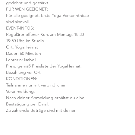
gedehnt und gestärkt.
FÜR WEN GEEIGNET
:
Für alle geeignet. Erste Yoga-Vorkenntnisse 
sind sinnvoll.  
EVENT-INFOS
:
Regulärer offener Kurs am Montag, 18:30 - 
19:30 Uhr, im Studio
Ort: YogaHeimat 
Dauer: 60 Minuten 
Lehrerin: Isabell
Preis: gemäß Preisliste der YogaHeimat, 
Bezahlung vor Ort
KONDITIONEN:
Teilnahme nur mit verbindlicher 
Voranmeldung. 
Nach deiner Anmeldung erhältst du eine 
Bestätigung per Email. 
Zu zahlende Beträge sind mit deiner 
Anmeldung fällig, auch bei einer etwaigen 
Stornierung oder Nichterscheinen 
deinerseits.