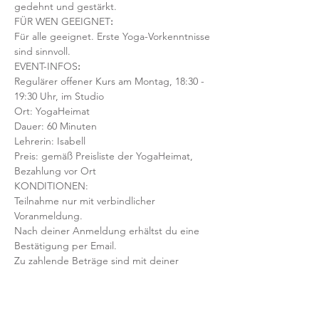
gedehnt und gestärkt.
FÜR WEN GEEIGNET
:
Für alle geeignet. Erste Yoga-Vorkenntnisse 
sind sinnvoll.  
EVENT-INFOS
:
Regulärer offener Kurs am Montag, 18:30 - 
19:30 Uhr, im Studio
Ort: YogaHeimat 
Dauer: 60 Minuten 
Lehrerin: Isabell
Preis: gemäß Preisliste der YogaHeimat, 
Bezahlung vor Ort
KONDITIONEN:
Teilnahme nur mit verbindlicher 
Voranmeldung. 
Nach deiner Anmeldung erhältst du eine 
Bestätigung per Email. 
Zu zahlende Beträge sind mit deiner 
Anmeldung fällig, auch bei einer etwaigen 
Stornierung oder Nichterscheinen 
deinerseits.