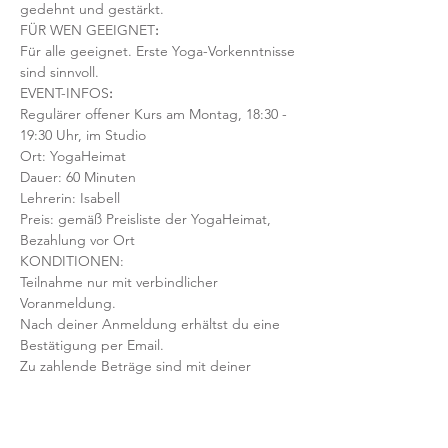
gedehnt und gestärkt.
FÜR WEN GEEIGNET
:
Für alle geeignet. Erste Yoga-Vorkenntnisse 
sind sinnvoll.  
EVENT-INFOS
:
Regulärer offener Kurs am Montag, 18:30 - 
19:30 Uhr, im Studio
Ort: YogaHeimat 
Dauer: 60 Minuten 
Lehrerin: Isabell
Preis: gemäß Preisliste der YogaHeimat, 
Bezahlung vor Ort
KONDITIONEN:
Teilnahme nur mit verbindlicher 
Voranmeldung. 
Nach deiner Anmeldung erhältst du eine 
Bestätigung per Email. 
Zu zahlende Beträge sind mit deiner 
Anmeldung fällig, auch bei einer etwaigen 
Stornierung oder Nichterscheinen 
deinerseits.