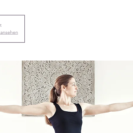
t
 ansehen