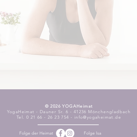
​© 2026 YOGAHeimat
YogaHeimat - Dauner Sr. 6 - 41236 Mönchengladbach
Tel. 0 21 66 - 26 23 754 - info@yogaheimat.de
Folge der Heimat
Folge Isa