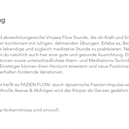
ng
abwechslungsreiche Vinyasa Flow Stunde, die dir Kraft und Ene
en kombiniert mit ruhigen, dehnenden Übungen. Erlebe es, 
ne lebendige und zugleich meditative Stunde zu praktizieren. 
t du natürlich auch hier eine gute und gesunde Ausrichtung. Di
ionen sowie unterschiedlichste Atem- und Meditations-Techni
 Einsteiger können ihren Horizont erweitern und neue Position
d erhalten fordernde Variationen.
 heißt es FAZIEN FLOW: durch dynamische Faszien-Impulse w
ftvolle Asanas & Abfolgen wird der Körper als Ganzes gedehnt 
ga-Vorkenntnisse sind sinnvoll.