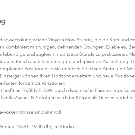
ng
abwechslungsreiche Vinyasa Flow Stunde, die dir Kraft und Ene
en kombiniert mit ruhigen, dehnenden Übungen. Erlebe es, 
ne lebendige und zugleich meditative Stunde zu praktizieren. 
t du natürlich auch hier eine gute und gesunde Ausrichtung. D
komplexere Positionen sowie unterschiedlichste Atem- und Med
 Einsteiger können ihren Horizont erweitern und neue Position
 erhalten fordernde Variationen.  
 heißt es FAZIEN FLOW: durch dynamische Faszien-Impulse w
ftvolle Asanas & Abfolgen wird der Körper als Ganzes gedehnt 
a-Vorkenntnisse sind sinnvoll.  
ontag, 18:30 - 19:30 Uhr, im Studio