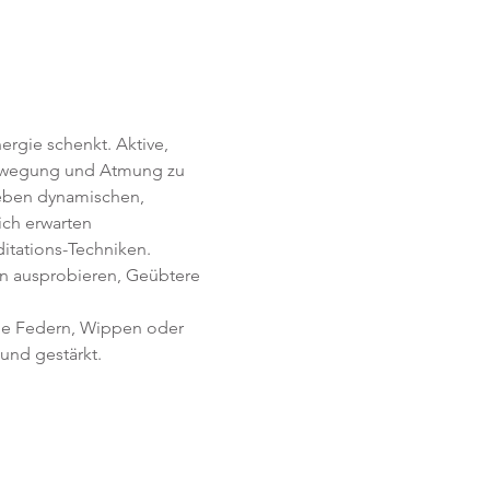
rgie schenkt. Aktive, 
Bewegung und Atmung zu 
Neben dynamischen, 
ich erwarten 
itations-Techniken. 
en ausprobieren, Geübtere 
ie Federn, Wippen oder 
und gestärkt.