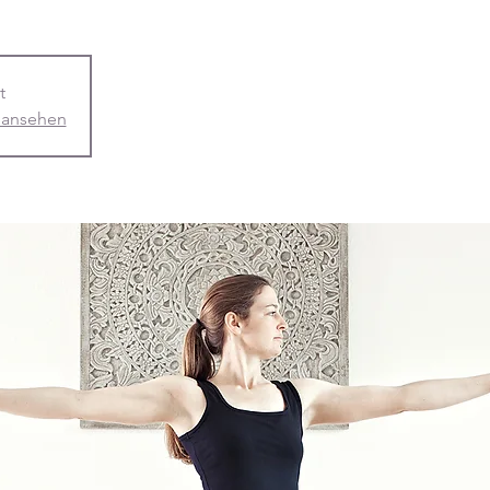
t
 ansehen