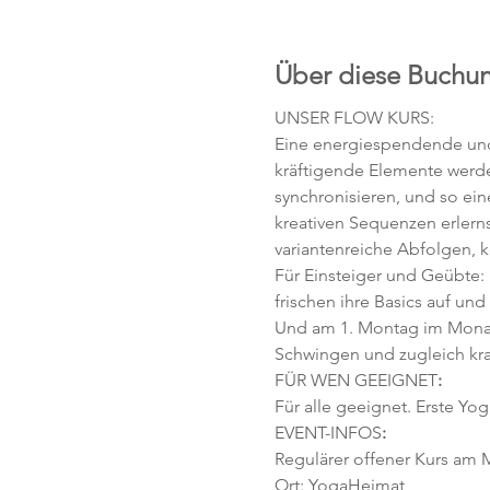
Über diese Buchu
UNSER FLOW KURS:
Eine energiespendende und 
kräftigende Elemente werd
synchronisieren, und so ei
kreativen Sequenzen erlerns
variantenreiche Abfolgen, 
Für Einsteiger und Geübte:
frischen ihre Basics auf und
Und am 1. Montag im Monat
Schwingen und zugleich kra
FÜR WEN GEEIGNET
:
Für alle geeignet. Erste Yog
EVENT-INFOS
:
Regulärer offener Kurs am M
Ort: YogaHeimat 