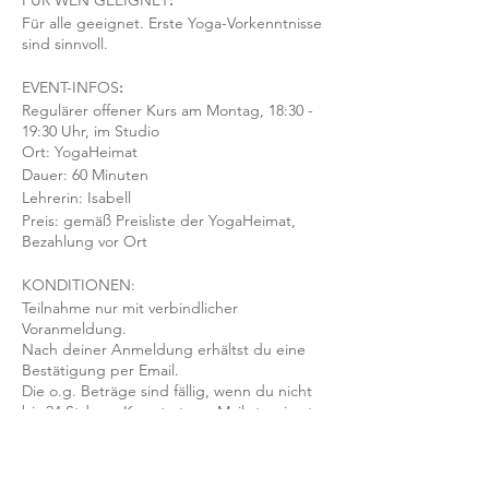
FÜR WEN GEEIGNET
:
Für alle geeignet. Erste Yoga-Vorkenntnisse
sind sinnvoll.
EVENT-INFOS
:
Regulärer offener Kurs am Montag, 18:30 -
19:30 Uhr, im Studio
Ort: YogaHeimat
Dauer: 60 Minuten
Lehrerin: Isabell
Preis: gemäß Preisliste der YogaHeimat,
Bezahlung vor Ort
KONDITIONEN:
Teilnahme nur mit verbindlicher
Voranmeldung.
Nach deiner Anmeldung erhältst du eine
Bestätigung per Email.
Die o.g. Beträge sind fällig, wenn du nicht
bis 24 Std. vor Kursstart per Mail stornierst,
der Kurs ausgebucht ist & dein Platz nicht
nachbesetzt werden kann.
Mit der Anmeldung bestätigst und