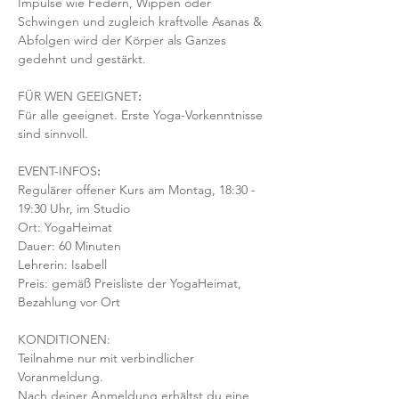
Impulse wie Federn, Wippen oder 
Schwingen und zugleich kraftvolle Asanas & 
Abfolgen wird der Körper als Ganzes 
gedehnt und gestärkt.
FÜR WEN GEEIGNET
:
Für alle geeignet. Erste Yoga-Vorkenntnisse 
sind sinnvoll.  
EVENT-INFOS
:
Regulärer offener Kurs am Montag, 18:30 - 
19:30 Uhr, im Studio
Ort: YogaHeimat 
Dauer: 60 Minuten 
Lehrerin: Isabell
Preis: gemäß Preisliste der YogaHeimat, 
Bezahlung vor Ort
KONDITIONEN:
Teilnahme nur mit verbindlicher 
Voranmeldung. 
Nach deiner Anmeldung erhältst du eine 