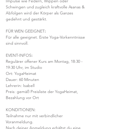
Impulse wie Federn, Wippen oder 
Schwingen und zugleich kraftvolle Asanas & 
Abfolgen wird der Körper als Ganzes 
gedehnt und gestärkt.
FÜR WEN GEEIGNET
:
Für alle geeignet. Erste Yoga-Vorkenntnisse 
sind sinnvoll.  
EVENT-INFOS
:
Regulärer offener Kurs am Montag, 18:30 - 
19:30 Uhr, im Studio
Ort: YogaHeimat 
Dauer: 60 Minuten 
Lehrerin: Isabell
Preis: gemäß Preisliste der YogaHeimat, 
Bezahlung vor Ort
KONDITIONEN:
Teilnahme nur mit verbindlicher 
Voranmeldung. 
Nach deiner Anmeldung erhältst du eine 