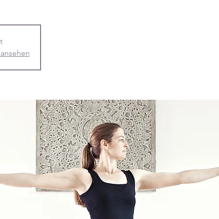
t
 ansehen