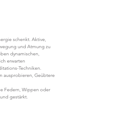
rgie schenkt. Aktive, 
Bewegung und Atmung zu 
Neben dynamischen, 
ich erwarten 
itations-Techniken. 
en ausprobieren, Geübtere 
ie Federn, Wippen oder 
und gestärkt.