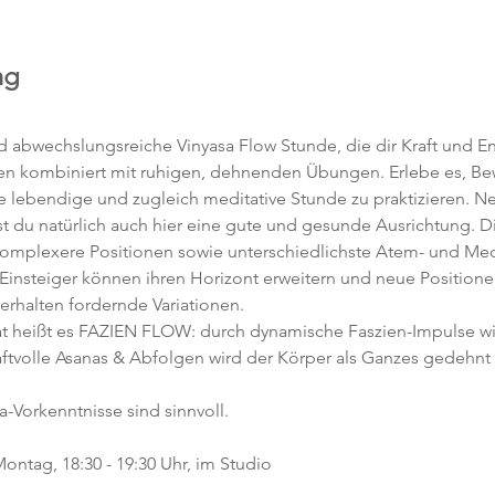
ng
abwechslungsreiche Vinyasa Flow Stunde, die dir Kraft und Ene
en kombiniert mit ruhigen, dehnenden Übungen. Erlebe es, 
ne lebendige und zugleich meditative Stunde zu praktizieren. 
t du natürlich auch hier eine gute und gesunde Ausrichtung. D
komplexere Positionen sowie unterschiedlichste Atem- und Med
 Einsteiger können ihren Horizont erweitern und neue Position
 erhalten fordernde Variationen.  
 heißt es FAZIEN FLOW: durch dynamische Faszien-Impulse w
ftvolle Asanas & Abfolgen wird der Körper als Ganzes gedehnt 
a-Vorkenntnisse sind sinnvoll.  
ontag, 18:30 - 19:30 Uhr, im Studio