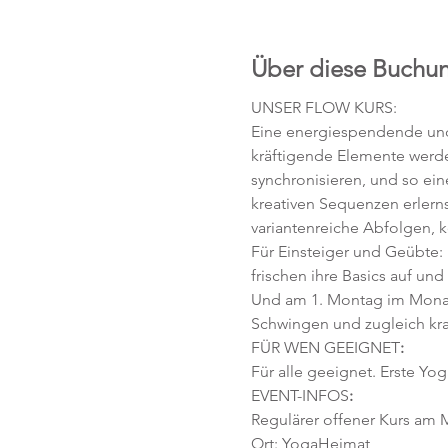
Über diese Buchu
UNSER FLOW KURS:
Eine energiespendende und 
kräftigende Elemente werd
synchronisieren, und so ei
kreativen Sequenzen erlerns
variantenreiche Abfolgen, 
Für Einsteiger und Geübte:
frischen ihre Basics auf und
Und am 1. Montag im Monat
Schwingen und zugleich kra
FÜR WEN GEEIGNET
:
Für alle geeignet. Erste Yog
EVENT-INFOS
:
Regulärer offener Kurs am M
Ort: YogaHeimat 