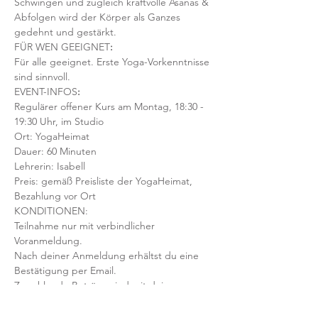
Schwingen und zugleich kraftvolle Asanas & 
Abfolgen wird der Körper als Ganzes 
gedehnt und gestärkt.
FÜR WEN GEEIGNET
:
Für alle geeignet. Erste Yoga-Vorkenntnisse 
sind sinnvoll.  
EVENT-INFOS
:
Regulärer offener Kurs am Montag, 18:30 - 
19:30 Uhr, im Studio
Ort: YogaHeimat 
Dauer: 60 Minuten 
Lehrerin: Isabell
Preis: gemäß Preisliste der YogaHeimat, 
Bezahlung vor Ort
KONDITIONEN:
Teilnahme nur mit verbindlicher 
Voranmeldung. 
Nach deiner Anmeldung erhältst du eine 
Bestätigung per Email. 
Zu zahlende Beträge sind mit deiner 
Anmeldung fällig, auch bei einer etwaigen 
Stornierung oder Nichterscheinen 