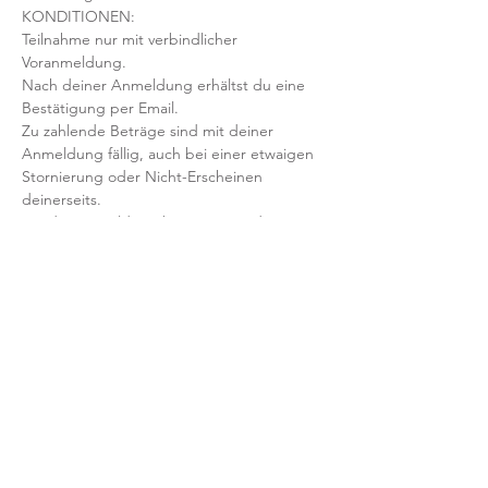
KONDITIONEN:
Teilnahme nur mit verbindlicher 
Voranmeldung. 
Nach deiner Anmeldung erhältst du eine 
Bestätigung per Email. 
Zu zahlende Beträge sind mit deiner 
Anmeldung fällig, auch bei einer etwaigen 
Stornierung oder Nicht-Erscheinen 
deinerseits.
Mit der Anmeldung bestätigst und 
akzeptierst du unsere 
Teilnahmebedingungen und AGB.
FRAGEN?
Dann schreib uns an: info@yogaheimat.de