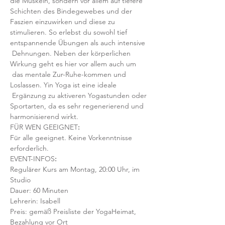
die Muskeln, sondern vor allem auf tiefere 
Schichten des Bindegewebes und der 
Faszien einzuwirken und diese zu 
stimulieren. So erlebst du sowohl tief 
entspannende Übungen als auch intensive 
 Dehnungen. Neben der körperlichen 
Wirkung geht es hier vor allem auch um 
 das mentale Zur-Ruhe-kommen und 
Loslassen. Yin Yoga ist eine ideale 
 Ergänzung zu aktiveren Yogastunden oder 
Sportarten, da es sehr regenerierend und 
harmonisierend wirkt.
FÜR WEN GEEIGNET
:
Für alle geeignet. Keine Vorkenntnisse 
erforderlich.  
EVENT-INFOS
:
Regulärer Kurs am Montag, 20:00 Uhr, im 
Studio 
Dauer: 60 Minuten 
Lehrerin: Isabell
Preis: gemäß Preisliste der YogaHeimat, 
Bezahlung vor Ort