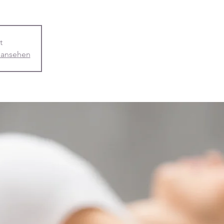
t
 ansehen