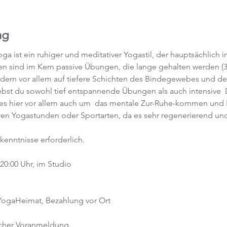
ng
ga ist ein ruhiger und meditativer Yogastil, der hauptsächlich 
gen sind im Kern passive Übungen, die lange gehalten werden (3
ndern vor allem auf tiefere Schichten des Bindegewebes und de
rlebst du sowohl tief entspannende Übungen als auch intensive
es hier vor allem auch um  das mentale Zur-Ruhe-kommen und Lo
eren Yogastunden oder Sportarten, da es sehr regenerierend und
kenntnisse erforderlich.  
0:00 Uhr, im Studio 
 YogaHeimat, Bezahlung vor Ort
icher Voranmeldung. 