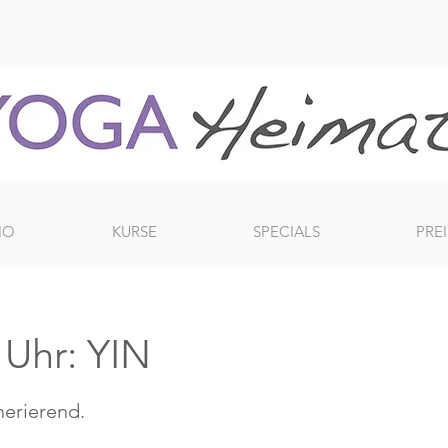
IO
KURSE
SPECIALS
PREI
Uhr: YIN
erierend.